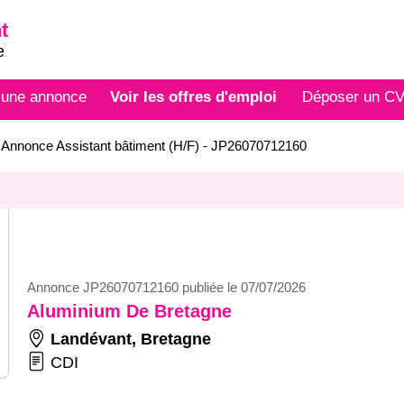
t
e
 une annonce
Voir les offres d'emploi
Déposer un C
>
Annonce Assistant bâtiment (H/F) - JP26070712160
Annonce JP26070712160 publiée le 07/07/2026
Aluminium De Bretagne
Landévant
,
Bretagne
CDI