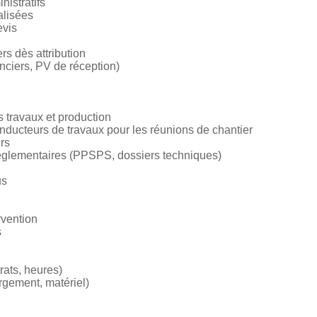
nistratifs
alisées
evis
rs dès attribution
anciers, PV de réception)
 travaux et production
nducteurs de travaux pour les réunions de chantier
ers
églementaires (PPSPS, dossiers techniques)
us
rvention
s
rats, heures)
rgement, matériel)