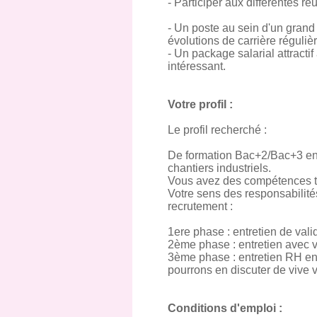
- Participer aux différentes r
- Un poste au sein d'un gran
évolutions de carrière régulièr
- Un package salarial attracti
intéressant.
Votre profil :
Le profil recherché :
De formation Bac+2/Bac+3 en 
chantiers industriels.
Vous avez des compétences tr
Votre sens des responsabilités
recrutement :
1ere phase : entretien de val
2ème phase : entretien avec v
3ème phase : entretien RH en
pourrons en discuter de vive v
Conditions d'emploi :