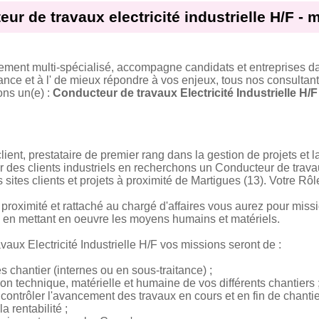
ur de travaux electricité industrielle H/F - 
tement multi-spécialisé, accompagne candidats et entreprises d
ance et à l' de mieux répondre à vos enjeux, tous nos consultant
ons un(e) :
Conducteur de travaux Electricité Industrielle H/F
ient, prestataire de premier rang dans la gestion de projets et l
ur des clients industriels en recherchons un Conducteur de travau
 sites clients et projets à proximité de Martigues (13). Votre Rôl
proximité et rattaché au chargé d'affaires vous aurez pour miss
ls en mettant en oeuvre les moyens humains et matériels.
aux Electricité Industrielle H/F vos missions seront de :
 chantier (internes ou en sous-traitance) ;
tion technique, matérielle et humaine de vos différents chantiers 
et contrôler l'avancement des travaux en cours et en fin de chantie
a rentabilité ;