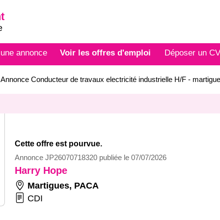
t
e
 une annonce
Voir les offres d'emploi
Déposer un C
>
Annonce Conducteur de travaux electricité industrielle H/F - marti
Cette offre est pourvue.
Annonce JP26070718320 publiée le 07/07/2026
Harry Hope
Martigues
,
PACA
CDI