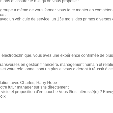
éunions et assurer le rCe qu'on vous propose :
d groupe à même de vous former, vous faire monter en compéten
es ;
f avec un véhicule de service, un 13e mois, des primes diverses e
électrotechnique, vous avez une expérience confirmée de plus 
ansverses en gestion financière, management humain et relatio
 et votre relationnel sont un plus et vous aideront à réussir à 
idation avec Charles, Harry Hope
otre futur manager sur site directement
 visio et proposition d'embauche Vous êtes intéressé(e) ? Env
oix !